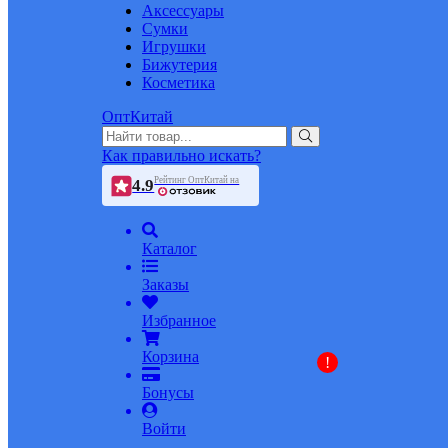
Аксессуары
Сумки
Игрушки
Бижутерия
Косметика
ОптКитай
Как правильно искать?
Рейтинг ОптКитай на
4.9
Каталог
Заказы
Избранное
Корзина
!
Бонусы
Войти