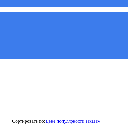
Сортировать по:
цене
популярности
заказам