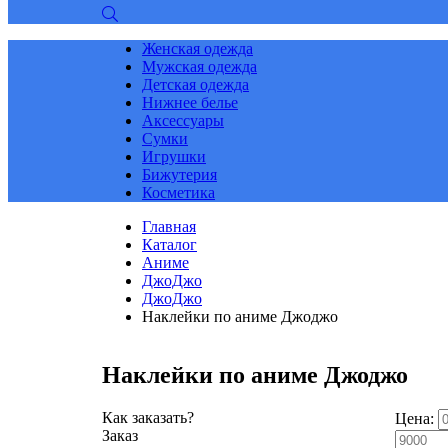
Женская одежда
Мужская одежда
Детская одежда
Нижнее белье
Аксессуары
Сумки
Игрушки
Бижутерия
Косметика
Главная
Каталог
Аниме
ДжоДжо
ДжоДжо
Наклейки по аниме Джоджо
Наклейки по аниме Джоджо
Как заказать?
Цена:
Заказ