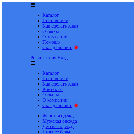
Каталог
Поставщики
Как сделать заказ
Отзывы
О компании
Помощь
Склад онлайн
Регистрация
Вход
Каталог
Поставщики
Как сделать заказ
Контакты
Отзывы
О компании
Склад онлайн
Женская одежда
Мужская одежда
Детская одежда
Нижнее белье