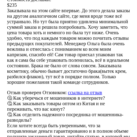
$235
Заказывала на этом сайте впервые. До этого делала заказы
на другом аналогичном сайте, где меня вроде тоже всё
устраивало. Но тут была приятно удивлена минимальной
суммой заказа и решила попробовать. Хочу заметить, что
цена товара хоть и немного но была тут ниже. Очень
удобно, что под каждым товаром можно почитать отзывы
предыдущих покупателей. Менеджер Ольга была очень
вежлива и отнеслась с пониманием ко всем моим
капризам, спасибо ей! Сам товар приехал упакован так
как я сама бы себе упаковать поленилась, всё в идеальном
состоянии. Брака не было от слова совсем. Заказывала
косметику, обычно бывает достаточно брака(вытек крем,
разбился флакон), тут всё в порядке полном. Только
хорошие пожелания такой команде сотрудников.
Отзыв проверен Отзовиком:
ссылка на отзыв
🤔 Как уберечься от мошенников в интернете?
🤔 Как заказывать товары оптом из Китая и не
переживать, что вас кинут?
🤔 Как отделить надежного посредника от мошенника-
разводилы?
Если хотите всегда быть уверенными, что за
отправленные деньги гарантированно и в полном объеме
получите заказанный товар, читайте статью, в которой мы