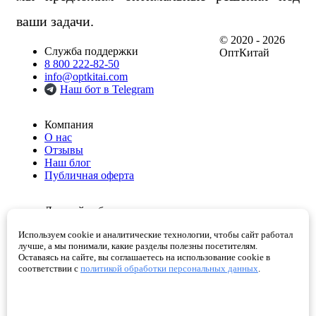
ваши задачи.
© 2020 - 2026
Служба поддержки
ОптКитай
8 800 222-82-50
info@optkitai.com
Наш бот в Telegram
Компания
О нас
Отзывы
Наш блог
Публичная оферта
Личный кабинет
Мои заказы
Используем cookie и аналитические технологии, чтобы сайт работал
Избранное
лучше, а мы понимали, какие разделы полезны посетителям.
Корзина
Оставаясь на сайте, вы соглашаетесь на использование cookie в
Проверенные поставщики
соответствии с
политикой обработки персональных данных
.
Помощь
Как сделать заказ