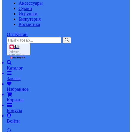
Аксессуары
Сумки
Игрушки
Бижутерия
Косметика
ОптКитай
4.9
Рейтинг
ОптКитай на
Каталог
Заказы
Избранное
Корзина
Бонусы
Войти