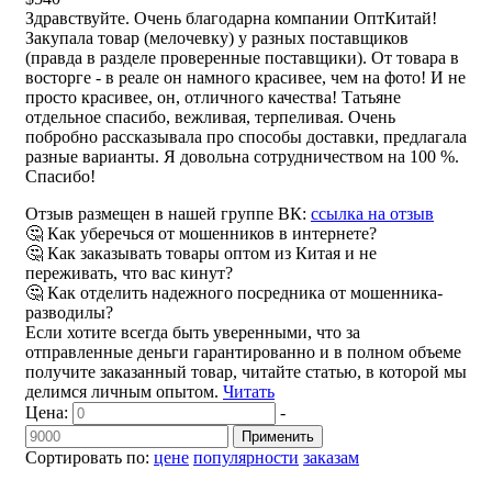
Здравствуйте. Очень благодарна компании ОптКитай!
Закупала товар (мелочевку) у разных поставщиков
(правда в разделе проверенные поставщики). От товара в
восторге - в реале он намного красивее, чем на фото! И не
просто красивее, он, отличного качества! Татьяне
отдельное спасибо, вежливая, терпеливая. Очень
побробно рассказывала про способы доставки, предлагала
разные варианты. Я довольна сотрудничеством на 100 %.
Спасибо!
Отзыв размещен в нашей группе ВК:
ссылка на отзыв
🤔 Как уберечься от мошенников в интернете?
🤔 Как заказывать товары оптом из Китая и не
переживать, что вас кинут?
🤔 Как отделить надежного посредника от мошенника-
разводилы?
Если хотите всегда быть уверенными, что за
отправленные деньги гарантированно и в полном объеме
получите заказанный товар, читайте статью, в которой мы
делимся личным опытом.
Читать
Цена:
-
Применить
Сортировать по:
цене
популярности
заказам