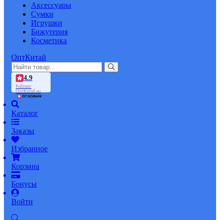
Аксессуары
Сумки
Игрушки
Бижутерия
Косметика
ОптКитай
4.9
Рейтинг
ОптКитай на
Каталог
Заказы
Избранное
Корзина
Бонусы
Войти