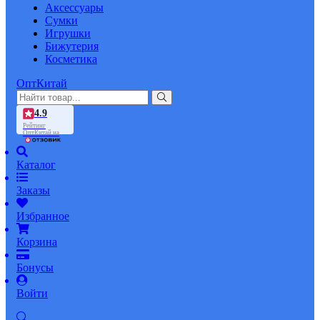
Аксессуары
Сумки
Игрушки
Бижутерия
Косметика
ОптКитай
4.9
Рейтинг
ОптКитай на
Каталог
Заказы
Избранное
Корзина
Бонусы
Войти