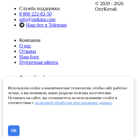
© 2020 - 2026
Служба поддержки
ОптКитай
8 800 222-82-50
info@optkitai.com
Наш бот в Telegram
Компания
О нас
Отзывы
Наш блог
Публичная оферта
Личный кабинет
Мои заказы
Используем cookie и аналитические технологии, чтобы сайт работал
Избранное
лучше, а мы понимали, какие разделы полезны посетителям.
Корзина
Оставаясь на сайте, вы соглашаетесь на использование cookie в
Проверенные поставщики
соответствии с
политикой обработки персональных данных
.
Помощь
Как сделать заказ
Написать директору
ОК