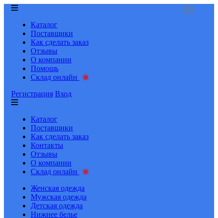
Каталог
Поставщики
Как сделать заказ
Отзывы
О компании
Помощь
Склад онлайн
Регистрация
Вход
Каталог
Поставщики
Как сделать заказ
Контакты
Отзывы
О компании
Склад онлайн
Женская одежда
Мужская одежда
Детская одежда
Нижнее белье