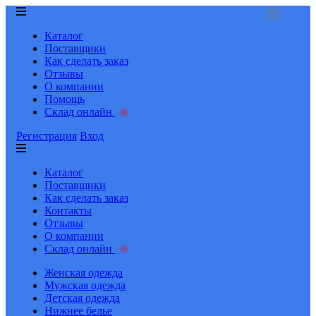
Каталог
Поставщики
Как сделать заказ
Отзывы
О компании
Помощь
Склад онлайн
Регистрация
Вход
Каталог
Поставщики
Как сделать заказ
Контакты
Отзывы
О компании
Склад онлайн
Женская одежда
Мужская одежда
Детская одежда
Нижнее белье