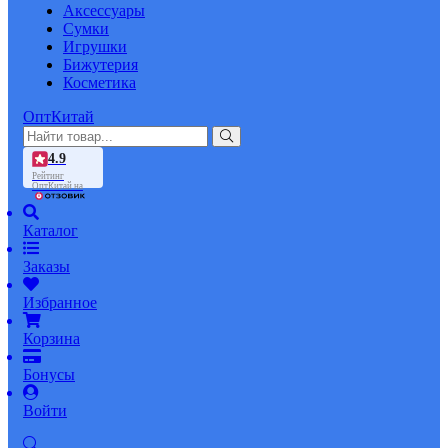
Аксессуары
Сумки
Игрушки
Бижутерия
Косметика
ОптКитай
4.9
Рейтинг
ОптКитай на
Каталог
Заказы
Избранное
Корзина
Бонусы
Войти