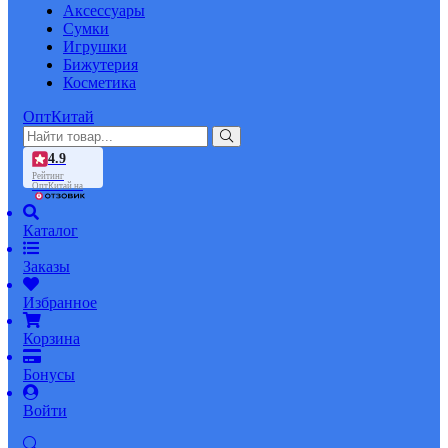
Аксессуары
Сумки
Игрушки
Бижутерия
Косметика
ОптКитай
4.9
Рейтинг
ОптКитай на
Каталог
Заказы
Избранное
Корзина
Бонусы
Войти