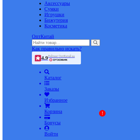
Аксессуары
Сумки
Игрушки
Бижутерия
Косметика
ОптКитай
Как правильно искать?
Рейтинг ОптКитай на
4.9
Каталог
Заказы
Избранное
Корзина
!
Бонусы
Войти