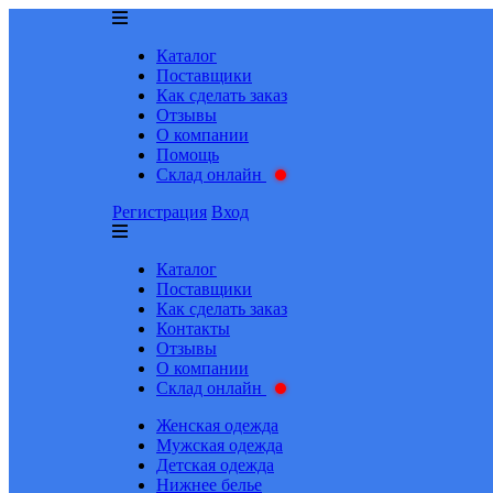
Каталог
Поставщики
Как сделать заказ
Отзывы
О компании
Помощь
Склад онлайн
Регистрация
Вход
Каталог
Поставщики
Как сделать заказ
Контакты
Отзывы
О компании
Склад онлайн
Женская одежда
Мужская одежда
Детская одежда
Нижнее белье