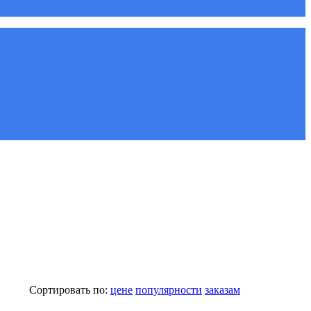
Сортировать по:
цене
популярности
заказам