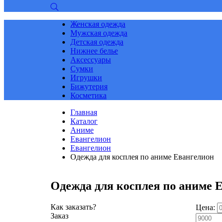
Женская одежда
Мужская одежда
Детская одежда
Нижнее белье
Аксессуары
Сумки
Игрушки
Бижутерия
Косметика
Главная
Каталог
Аниме
Евангелион
Евангелион
Одежда для косплея по аниме Евангелион
Одежда для косплея по аниме 
Как заказать?
Цена:
Заказ