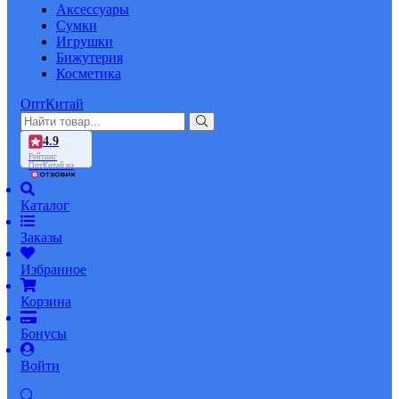
Аксессуары
Сумки
Игрушки
Бижутерия
Косметика
ОптКитай
4.9
Рейтинг
ОптКитай на
Каталог
Заказы
Избранное
Корзина
Бонусы
Войти