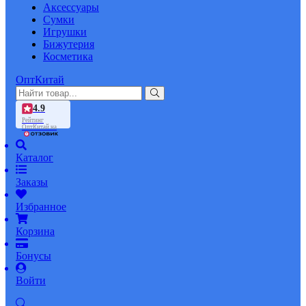
Аксессуары
Сумки
Игрушки
Бижутерия
Косметика
ОптКитай
4.9
Рейтинг
ОптКитай на
Каталог
Заказы
Избранное
Корзина
Бонусы
Войти