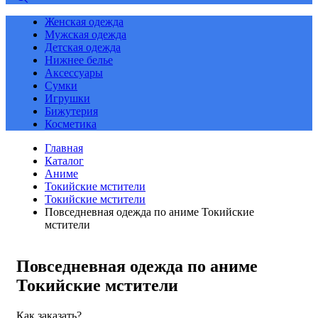
Женская одежда
Мужская одежда
Детская одежда
Нижнее белье
Аксессуары
Сумки
Игрушки
Бижутерия
Косметика
Главная
Каталог
Аниме
Токийские мстители
Токийские мстители
Повседневная одежда по аниме Токийские
мстители
Повседневная одежда по аниме
Токийские мстители
Как заказать?