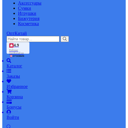
Аксессуары
Сумки
Игрушки
Бижутерия
Косметика
ОптКитай
4.9
Рейтинг
ОптКитай на
Каталог
Заказы
Избранное
Корзина
Бонусы
Войти