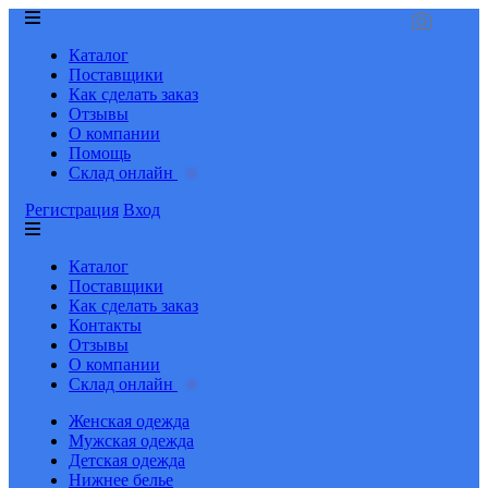
Каталог
Поставщики
Как сделать заказ
Отзывы
О компании
Помощь
Склад онлайн
Регистрация
Вход
Каталог
Поставщики
Как сделать заказ
Контакты
Отзывы
О компании
Склад онлайн
Женская одежда
Мужская одежда
Детская одежда
Нижнее белье