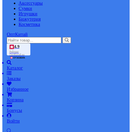
Аксессуары
Сумки
Игрушки
Бижутерия
Косметика
ОптКитай
4.9
Рейтинг
ОптКитай на
Каталог
Заказы
Избранное
Корзина
Бонусы
Войти