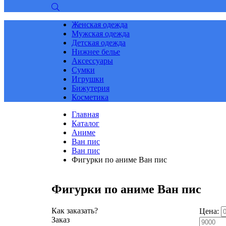
Женская одежда
Мужская одежда
Детская одежда
Нижнее белье
Аксессуары
Сумки
Игрушки
Бижутерия
Косметика
Главная
Каталог
Аниме
Ван пис
Ван пис
Фигурки по аниме Ван пис
Фигурки по аниме Ван пис
Как заказать?
Цена:
Заказ