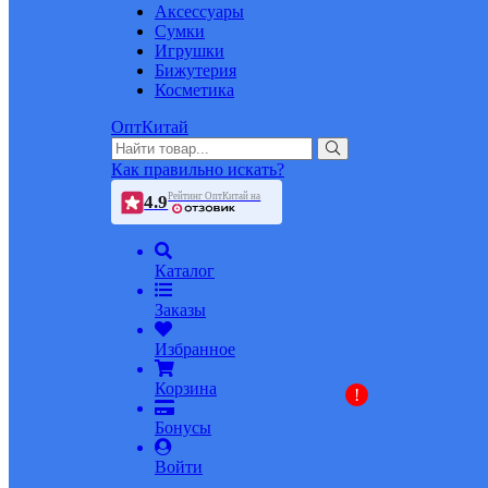
Аксессуары
Сумки
Игрушки
Бижутерия
Косметика
ОптКитай
Как правильно искать?
Рейтинг ОптКитай на
4.9
Каталог
Заказы
Избранное
Корзина
!
Бонусы
Войти