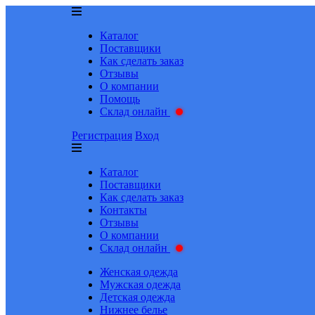
Каталог
Поставщики
Как сделать заказ
Отзывы
О компании
Помощь
Склад онлайн
Регистрация
Вход
Каталог
Поставщики
Как сделать заказ
Контакты
Отзывы
О компании
Склад онлайн
Женская одежда
Мужская одежда
Детская одежда
Нижнее белье