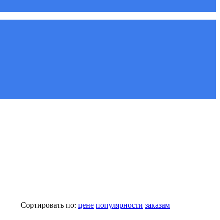
Сортировать по:
цене
популярности
заказам