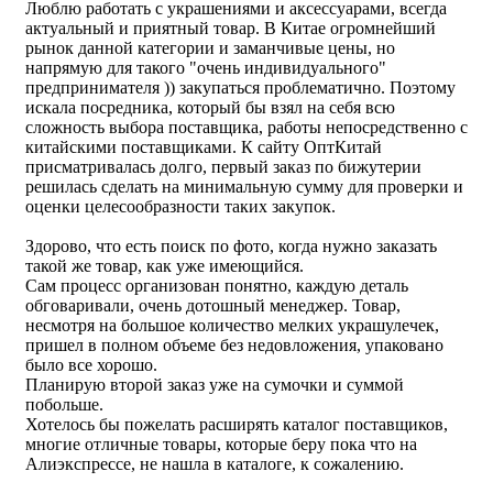
Люблю работать с украшениями и аксессуарами, всегда
актуальный и приятный товар. В Китае огромнейший
рынок данной категории и заманчивые цены, но
напрямую для такого "очень индивидуального"
предпринимателя )) закупаться проблематично. Поэтому
искала посредника, который бы взял на себя всю
сложность выбора поставщика, работы непосредственно с
китайскими поставщиками. К сайту ОптКитай
присматривалась долго, первый заказ по бижутерии
решилась сделать на минимальную сумму для проверки и
оценки целесообразности таких закупок.
Здорово, что есть поиск по фото, когда нужно заказать
такой же товар, как уже имеющийся.
Сам процесс организован понятно, каждую деталь
обговаривали, очень дотошный менеджер. Товар,
несмотря на большое количество мелких украшулечек,
пришел в полном объеме без недовложения, упаковано
было все хорошо.
Планирую второй заказ уже на сумочки и суммой
побольше.
Хотелось бы пожелать расширять каталог поставщиков,
многие отличные товары, которые беру пока что на
Алиэкспрессе, не нашла в каталоге, к сожалению.