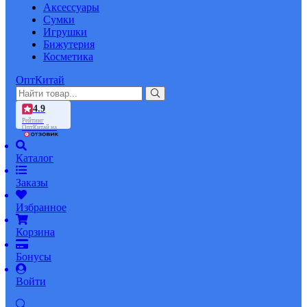
Аксессуары
Сумки
Игрушки
Бижутерия
Косметика
ОптКитай
4.9
Рейтинг
ОптКитай на
Каталог
Заказы
Избранное
Корзина
Бонусы
Войти