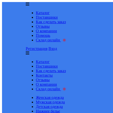
Каталог
Поставщики
Как сделать заказ
Отзывы
О компании
Помощь
Склад онлайн
Регистрация
Вход
Каталог
Поставщики
Как сделать заказ
Контакты
Отзывы
О компании
Склад онлайн
Женская одежда
Мужская одежда
Детская одежда
Нижнее белье