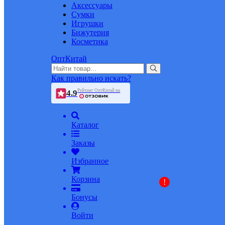
Аксессуары
Сумки
Игрушки
Бижутерия
Косметика
ОптКитай
Как правильно искать?
Рейтинг ОптКитай на
4.9
Каталог
Заказы
Избранное
Корзина
!
Бонусы
Войти