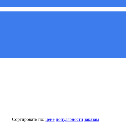
Сортировать по:
цене
популярности
заказам