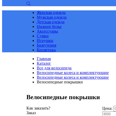
Женская одежда
Мужская одежда
Детская одежда
Нижнее белье
Аксессуары
Сумки
Игрушки
Бижутерия
Косметика
Главная
Каталог
Все для велосипеда
Велосипедные колеса и комплектующие
Велосипедные колеса и комплектующие
Велосипедные покрышки
Велосипедные покрышки
Как заказать?
Цена:
Заказ