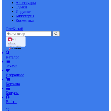
Аксессуары
Сумки
Игрушки
Бижутерия
Косметика
ОптКитай
4.9
Рейтинг
ОптКитай на
Каталог
Заказы
Избранное
Корзина
Бонусы
Войти