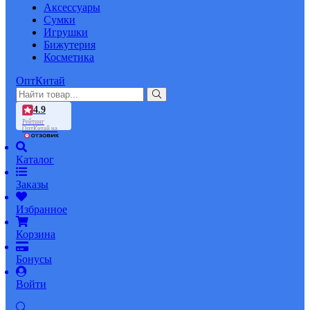
Аксессуары
Сумки
Игрушки
Бижутерия
Косметика
ОптКитай
4.9
Рейтинг
ОптКитай на
Каталог
Заказы
Избранное
Корзина
Бонусы
Войти