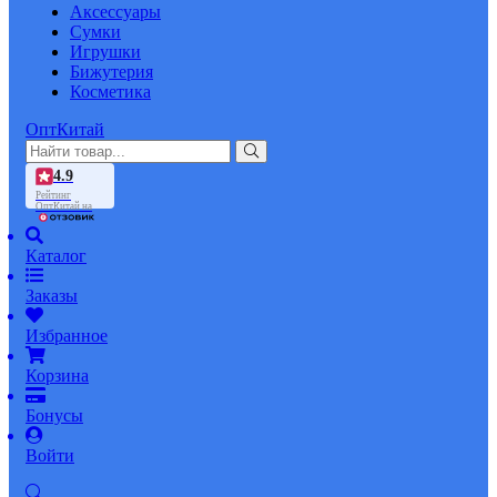
Аксессуары
Сумки
Игрушки
Бижутерия
Косметика
ОптКитай
4.9
Рейтинг
ОптКитай на
Каталог
Заказы
Избранное
Корзина
Бонусы
Войти