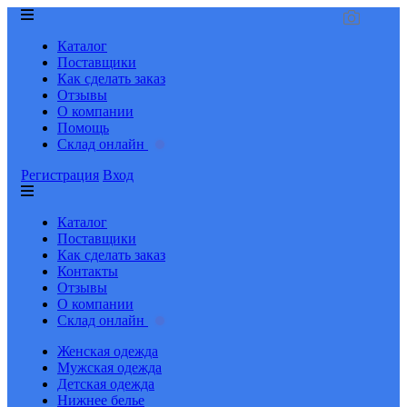
Каталог
Поставщики
Как сделать заказ
Отзывы
О компании
Помощь
Склад онлайн
Регистрация
Вход
Каталог
Поставщики
Как сделать заказ
Контакты
Отзывы
О компании
Склад онлайн
Женская одежда
Мужская одежда
Детская одежда
Нижнее белье