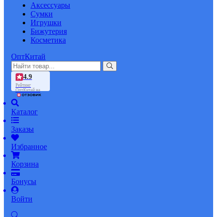
Аксессуары
Сумки
Игрушки
Бижутерия
Косметика
ОптКитай
4.9
Рейтинг
ОптКитай на
Каталог
Заказы
Избранное
Корзина
Бонусы
Войти