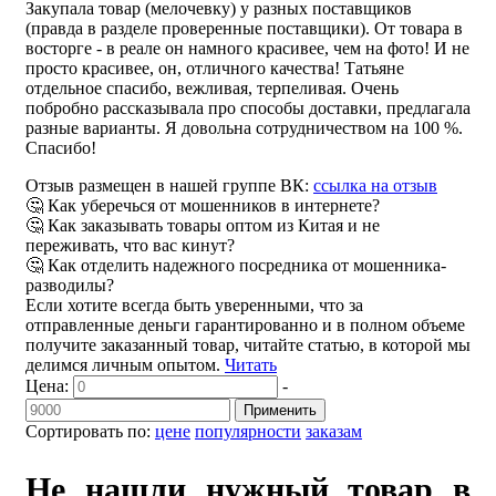
Закупала товар (мелочевку) у разных поставщиков
(правда в разделе проверенные поставщики). От товара в
восторге - в реале он намного красивее, чем на фото! И не
просто красивее, он, отличного качества! Татьяне
отдельное спасибо, вежливая, терпеливая. Очень
побробно рассказывала про способы доставки, предлагала
разные варианты. Я довольна сотрудничеством на 100 %.
Спасибо!
Отзыв размещен в нашей группе ВК:
ссылка на отзыв
🤔 Как уберечься от мошенников в интернете?
🤔 Как заказывать товары оптом из Китая и не
переживать, что вас кинут?
🤔 Как отделить надежного посредника от мошенника-
разводилы?
Если хотите всегда быть уверенными, что за
отправленные деньги гарантированно и в полном объеме
получите заказанный товар, читайте статью, в которой мы
делимся личным опытом.
Читать
Цена:
-
Применить
Сортировать по:
цене
популярности
заказам
Не нашли нужный товар в