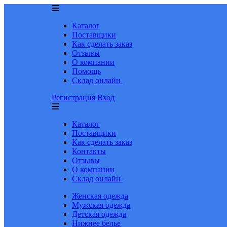
Каталог
Поставщики
Как сделать заказ
Отзывы
О компании
Помощь
Склад онлайн
Регистрация
Вход
Каталог
Поставщики
Как сделать заказ
Контакты
Отзывы
О компании
Склад онлайн
Женская одежда
Мужская одежда
Детская одежда
Нижнее белье