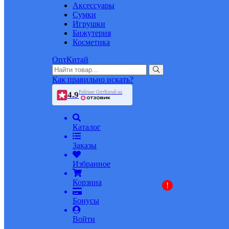
Аксессуары
Сумки
Игрушки
Бижутерия
Косметика
ОптКитай
Как правильно искать?
Рейтинг ОптКитай на
4.9
Каталог
Заказы
Избранное
Корзина
!
Бонусы
Войти