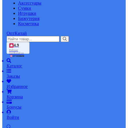
Аксессуары
Сумки
Игрушки
Бижутерия
Косметика
ОптКитай
4.9
Рейтинг
ОптКитай на
Каталог
Заказы
Избранное
Корзина
Бонусы
Войти