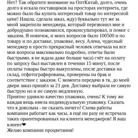
Нет? Так обратите внимание на ОптКитай, долго, очень
долго я искала поставщиков на просторах интернета, где
можно было бы купить интересный товар по интересной
цене! Нашла, сделала заказ, жду) буквально тут же за
мной закрепили менеджера, который перезвонил мне и
добродушно познакомился, проконсультировал, и помог с
заказом. Я новичок, и моих вопросов было 100500 и по
товару и по доставке, упаковке, весу. Алена, чудесный
менеджер и просто прекрасный человек отвечала на все
мои вопросы максимально подробно, ответы были
быстрыми, я не ждала даже больше часа) счёт на оплату
по запросу был выставлен в течении 15 минут, после
оплаты товары быстро выкуплены, после доставки на
склад, отфотографированы, проверены на брак и
соответствие с заказом. С момента передачи в тк, до моей
двери заказ пришёл за 23 дня. Доставку выбрала не самую
быструю но и не самую медленную.
Приятно удивило качество упаковки, очень! К тому же
каждая вещь имела индивидуальную упаковку. Сказать
что я довольна - не сказать ничего! Схема работы
компании работает как часы, я ещё ни разу не встречала
таких ориентированных на клиента менеджеров! Я ваш
клиент❤
Желаю компании процветания!