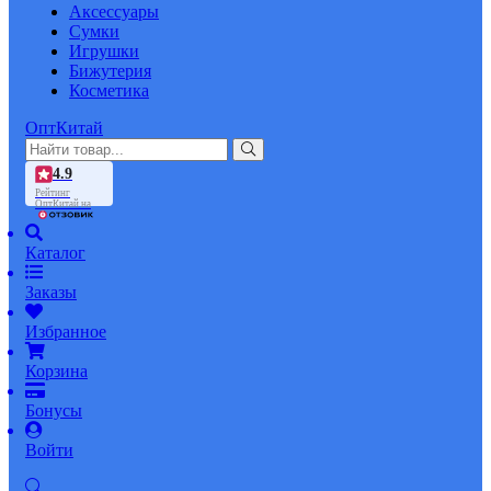
Аксессуары
Сумки
Игрушки
Бижутерия
Косметика
ОптКитай
4.9
Рейтинг
ОптКитай на
Каталог
Заказы
Избранное
Корзина
Бонусы
Войти