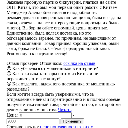
Заказала пробную партию бижутерии, платков на сайте
ОПТ-Китай, это был мой первый опыт работы с Китаем.
Менеджер Алена объяснила все подробности,
рекомендовала проверенных поставщиков, была всегда на
связи, отвечала на все интересующие вопросы(а их было
много). Выбор на сайте огромный, цены приятные.
Единственно, была долгая доставка, но это
обговаривалось заранее, по причинам, не зависящим от
данной компании. Товар пришел хорошо упакован, были
фото, брака не было. Сейчас формирую новый заказ.
Рекомендую к сотрудничеству!
Отзыв проверен Отзовиком:
ссылка на отзыв
🤔 Как уберечься от мошенников в интернете?
🤔 Как заказывать товары оптом из Китая и не
переживать, что вас кинут?
🤔 Как отделить надежного посредника от мошенника-
разводилы?
Если хотите всегда быть уверенными, что за
отправленные деньги гарантированно и в полном объеме
получите заказанный товар, читайте статью, в которой мы
делимся личным опытом.
Читать
Цена:
-
Применить
Сортировать по:
цене
популярности
заказам