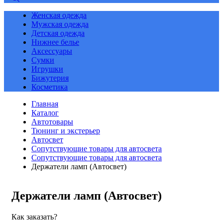
Женская одежда
Мужская одежда
Детская одежда
Нижнее белье
Аксессуары
Сумки
Игрушки
Бижутерия
Косметика
Главная
Каталог
Автотовары
Тюнинг и экстерьер
Автосвет
Сопутствующие товары для автосвета
Сопутствующие товары для автосвета
Держатели ламп (Автосвет)
Держатели ламп (Автосвет)
Как заказать?