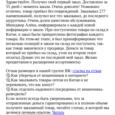
Здравствуйте. Получил свой первый заказ. Доставлено за
55 дней с момента заказа. Очень доволен! Упаковано
отлично, товар прибыл без повреждений. Заказывал 277
наименований, получил все что заказывал, до последнего
шурупчика. Очень долен качеством обслуживания.
Менеджер Алёна, информировала о каждой новой
информации о заказе. При поступлении товара на склад в
Китае, в заказ были прикреплены фотографии каждого
товара. На этом-же этапе, я был проинформирован что
несколько позиций в заказе на склад не поступити, так-
как товар закончился у продавца. Деньги за товар
который не прибыл на склад, учли на втором этапе
оплаты) Думаю это не последний мой заказ. Желаю
процветания и расширения ассортимента)
Отзыв размещен в нашей группе ВК:
ссылка на отзыв
🤔 Как уберечься от мошенников в интернете?
🤔 Как заказывать товары оптом из Китая и не
переживать, что вас кинут?
🤔 Как отделить надежного посредника от мошенника-
разводилы?
Если хотите всегда быть уверенными, что за
отправленные деньги гарантированно и в полном объеме
получите заказанный товар, читайте статью, в которой мы
делимся личным опытом.
Читать