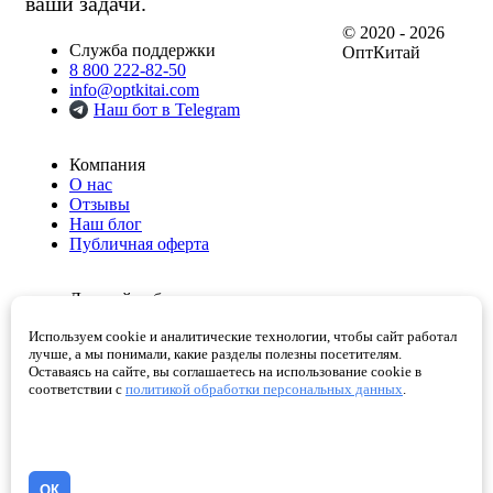
ваши задачи.
© 2020 - 2026
Служба поддержки
ОптКитай
8 800 222-82-50
info@optkitai.com
Наш бот в Telegram
Компания
О нас
Отзывы
Наш блог
Публичная оферта
Личный кабинет
Мои заказы
Используем cookie и аналитические технологии, чтобы сайт работал
Избранное
лучше, а мы понимали, какие разделы полезны посетителям.
Корзина
Оставаясь на сайте, вы соглашаетесь на использование cookie в
Проверенные поставщики
соответствии с
политикой обработки персональных данных
.
Помощь
Как сделать заказ
Написать директору
ОК