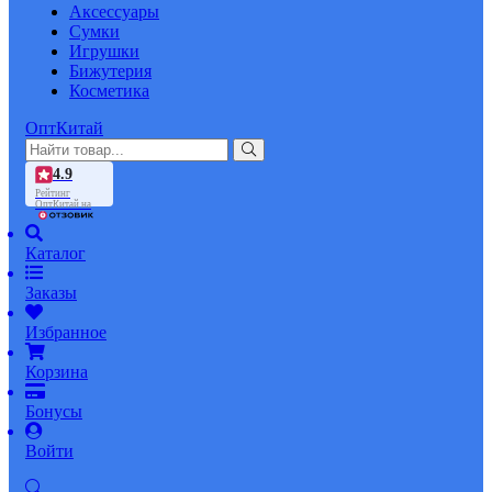
Аксессуары
Сумки
Игрушки
Бижутерия
Косметика
ОптКитай
4.9
Рейтинг
ОптКитай на
Каталог
Заказы
Избранное
Корзина
Бонусы
Войти