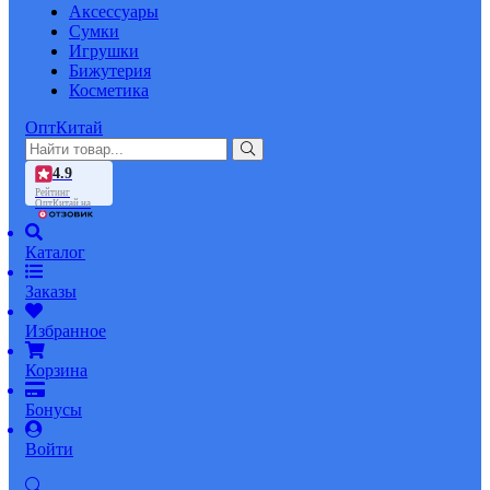
Аксессуары
Сумки
Игрушки
Бижутерия
Косметика
ОптКитай
4.9
Рейтинг
ОптКитай на
Каталог
Заказы
Избранное
Корзина
Бонусы
Войти