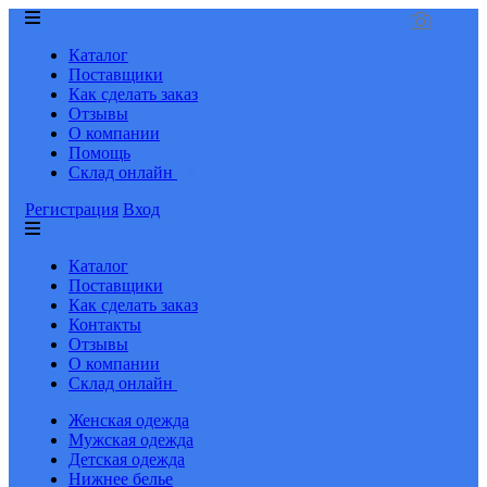
Каталог
Поставщики
Как сделать заказ
Отзывы
О компании
Помощь
Склад онлайн
Регистрация
Вход
Каталог
Поставщики
Как сделать заказ
Контакты
Отзывы
О компании
Склад онлайн
Женская одежда
Мужская одежда
Детская одежда
Нижнее белье