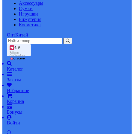
Аксессуары
Сумки
Игрушки
Бижутерия
Косметика
ОптКитай
4.9
Рейтинг
ОптКитай на
Каталог
Заказы
Избранное
Корзина
Бонусы
Войти