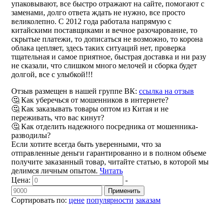
упаковывают, все быстро отражают на сайте, помогают с
заменами, долго ответа ждать не нужно, все просто
великолепно. С 2012 года работала напрямую с
китайскими поставщиками и вечное разочарование, то
скрытые платежи, то дописаться не возможно, то корона
облака цепляет, здесь таких ситуаций нет, проверка
тщательная и самое приятное, быстрая доставка и ни разу
не сказали, что слишком много мелочей и сборка будет
долгой, все с улыбкой!!!
Отзыв размещен в нашей группе ВК:
ссылка на отзыв
🤔 Как уберечься от мошенников в интернете?
🤔 Как заказывать товары оптом из Китая и не
переживать, что вас кинут?
🤔 Как отделить надежного посредника от мошенника-
разводилы?
Если хотите всегда быть уверенными, что за
отправленные деньги гарантированно и в полном объеме
получите заказанный товар, читайте статью, в которой мы
делимся личным опытом.
Читать
Цена:
-
Применить
Сортировать по:
цене
популярности
заказам