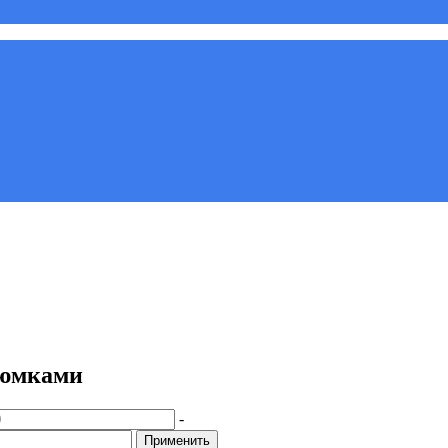
рюмками
-
Применить