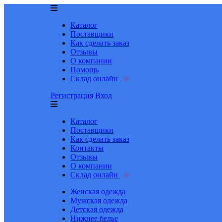
Каталог
Поставщики
Как сделать заказ
Отзывы
О компании
Помощь
Склад онлайн
Регистрация
Вход
Каталог
Поставщики
Как сделать заказ
Контакты
Отзывы
О компании
Склад онлайн
Женская одежда
Мужская одежда
Детская одежда
Нижнее белье