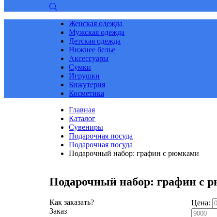
Женская одежда
Мужская одежда
Детская одежда
Нижнее белье
Аксессуары
Сумки
Игрушки
Бижутерия
Косметика
Главная
Каталог
Сувениры
Подарочная посуда
Подарочная посуда
Подарочный набор: графин с рюмками
Подарочный набор: графин с 
Как заказать?
Цена:
Заказ