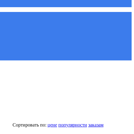
Сортировать по:
цене
популярности
заказам