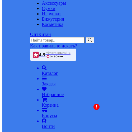
Аксессуары
Сумки
Игрушки
Бижутерия
Косметика
ОптКитай
Как правильно искать?
Рейтинг ОптКитай на
4.9
Каталог
Заказы
Избранное
Корзина
!
Бонусы
Войти