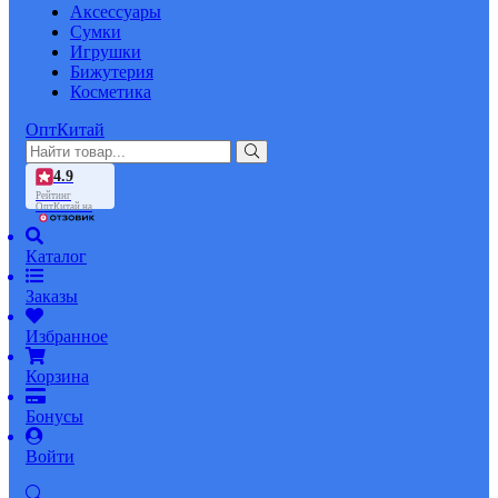
Аксессуары
Сумки
Игрушки
Бижутерия
Косметика
ОптКитай
4.9
Рейтинг
ОптКитай на
Каталог
Заказы
Избранное
Корзина
Бонусы
Войти