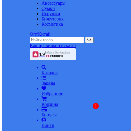
Аксессуары
Сумки
Игрушки
Бижутерия
Косметика
ОптКитай
Как правильно искать?
Рейтинг ОптКитай на
4.9
Каталог
Заказы
Избранное
Корзина
!
Бонусы
Войти