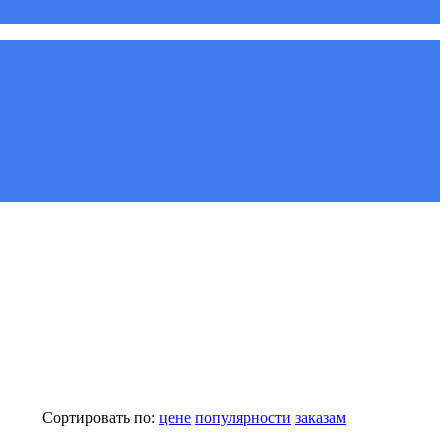
Сортировать по:
цене
популярности
заказам