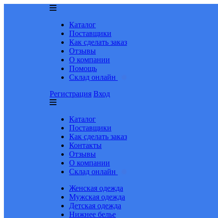
Каталог
Поставщики
Как сделать заказ
Отзывы
О компании
Помощь
Склад онлайн
Регистрация
Вход
Каталог
Поставщики
Как сделать заказ
Контакты
Отзывы
О компании
Склад онлайн
Женская одежда
Мужская одежда
Детская одежда
Нижнее белье