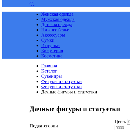
Женская одежда
Мужская одежда
Детская одежда
Нижнее белье
Аксессуары
Сумки
Игрушки
Бижутерия
Косметика
Главная
Каталог
Сувениры
Фигуры и статуэтки
Фигуры и статуэтки
Дачные фигуры и статуэтки
Дачные фигуры и статуэтки
Цена:
Подкатегории