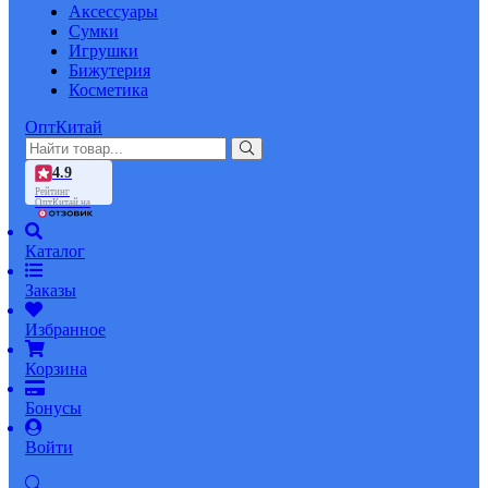
Аксессуары
Сумки
Игрушки
Бижутерия
Косметика
ОптКитай
4.9
Рейтинг
ОптКитай на
Каталог
Заказы
Избранное
Корзина
Бонусы
Войти