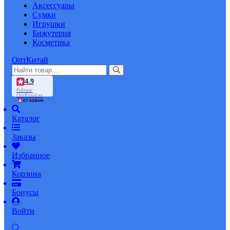
Аксессуары
Сумки
Игрушки
Бижутерия
Косметика
ОптКитай
4.9
Рейтинг
ОптКитай на
Каталог
Заказы
Избранное
Корзина
Бонусы
Войти