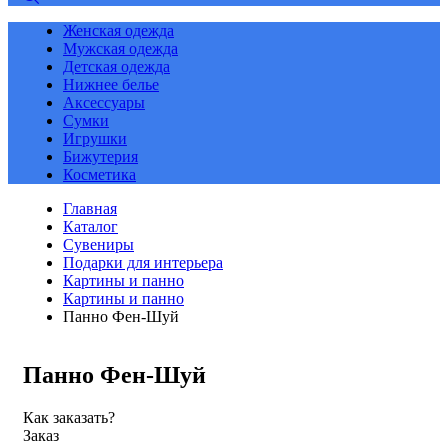
Женская одежда
Мужская одежда
Детская одежда
Нижнее белье
Аксессуары
Сумки
Игрушки
Бижутерия
Косметика
Главная
Каталог
Сувениры
Подарки для интерьера
Картины и панно
Картины и панно
Панно Фен-Шуй
Панно Фен-Шуй
Как заказать?
Заказ