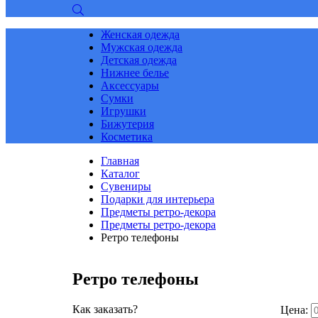
Женская одежда
Мужская одежда
Детская одежда
Нижнее белье
Аксессуары
Сумки
Игрушки
Бижутерия
Косметика
Главная
Каталог
Сувениры
Подарки для интерьера
Предметы ретро-декора
Предметы ретро-декора
Ретро телефоны
Ретро телефоны
Как заказать?
Цена: