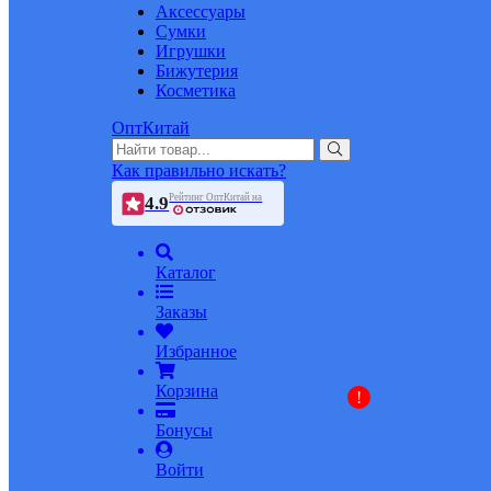
Аксессуары
Сумки
Игрушки
Бижутерия
Косметика
ОптКитай
Как правильно искать?
Рейтинг ОптКитай на
4.9
Каталог
Заказы
Избранное
Корзина
!
Бонусы
Войти