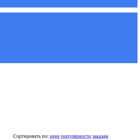
Сортировать по:
цене
популярности
заказам