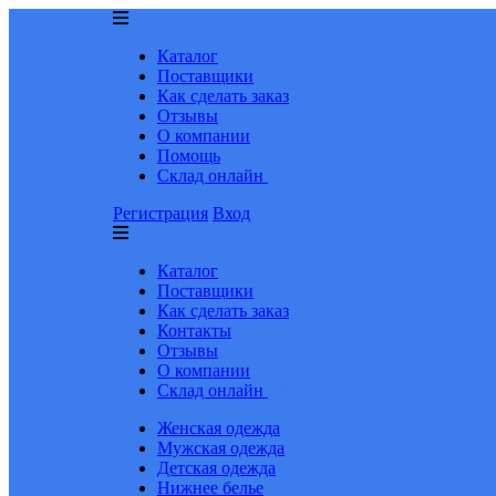
Каталог
Поставщики
Как сделать заказ
Отзывы
О компании
Помощь
Склад онлайн
Регистрация
Вход
Каталог
Поставщики
Как сделать заказ
Контакты
Отзывы
О компании
Склад онлайн
Женская одежда
Мужская одежда
Детская одежда
Нижнее белье