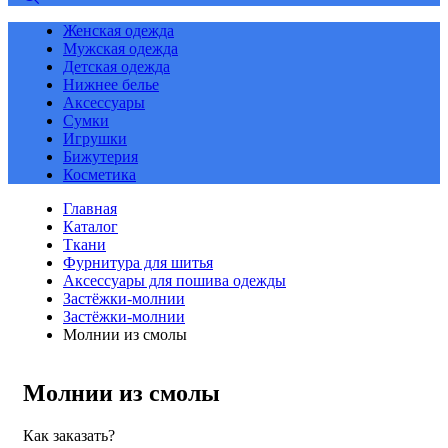
Женская одежда
Мужская одежда
Детская одежда
Нижнее белье
Аксессуары
Сумки
Игрушки
Бижутерия
Косметика
Главная
Каталог
Ткани
Фурнитура для шитья
Аксессуары для пошива одежды
Застёжки-молнии
Застёжки-молнии
Молнии из смолы
Молнии из смолы
Как заказать?