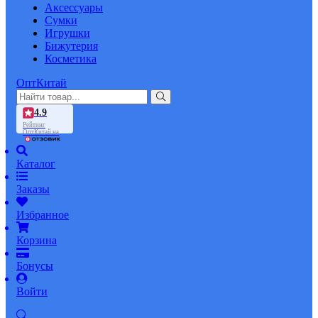
Аксессуары
Сумки
Игрушки
Бижутерия
Косметика
ОптКитай
4.9
Рейтинг
ОптКитай на
Каталог
Заказы
Избранное
Корзина
Бонусы
Войти