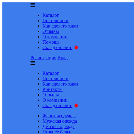
Каталог
Поставщики
Как сделать заказ
Отзывы
О компании
Помощь
Склад онлайн
Регистрация
Вход
Каталог
Поставщики
Как сделать заказ
Контакты
Отзывы
О компании
Склад онлайн
Женская одежда
Мужская одежда
Детская одежда
Нижнее белье