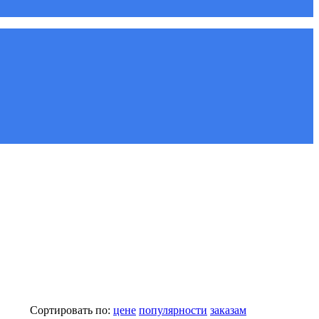
Сортировать по:
цене
популярности
заказам