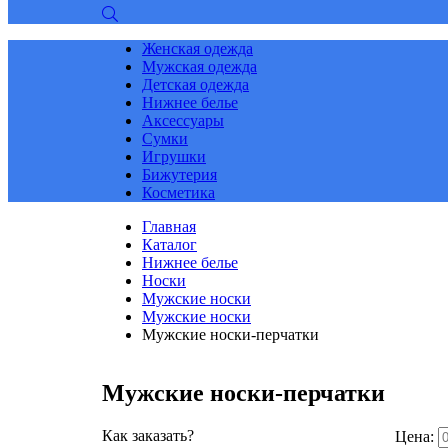
Женская одежда
Мужская одежда
Детская одежда
Нижнее белье
Аксессуары
Сумки
Игрушки
Бижутерия
Косметика
Главная
Каталог
Нижнее белье
Носки
Мужские носки
Мужские носки
Мужские носки-перчатки
Мужские носки-перчатки
Как заказать?
Цена: