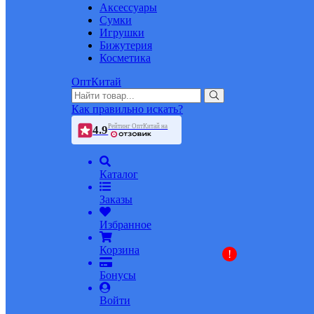
Аксессуары
Сумки
Игрушки
Бижутерия
Косметика
ОптКитай
Как правильно искать?
Рейтинг ОптКитай на
4.9
Каталог
Заказы
Избранное
Корзина
!
Бонусы
Войти