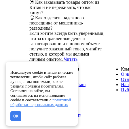
🤔 Как заказывать товары оптом из
Китая и не переживать, что вас
кинут?
🤔 Как отделить надежного
посредника от мошенника-
разводилы?
Если хотите всегда быть уверенными,
что за отправленные деньги
гарантированно и в полном объеме
получите заказанный товар, читайте
статью, в которой мы делимся
личным опытом.
Читать
Служба поддержки
Ком
Используем cookie и аналитические
8 800 222-82-50
О н
технологии, чтобы сайт работал
info@optkitai.com
Отз
лучше, а мы понимали, какие
Наш бот в Telegram
Наш
разделы полезны посетителям.
Пуб
Оставаясь на сайте, вы
соглашаетесь на использование
cookie в соответствии с
политикой
Помощь
обработки персональных данных
.
Как сделать заказ
Написать директору
ОК