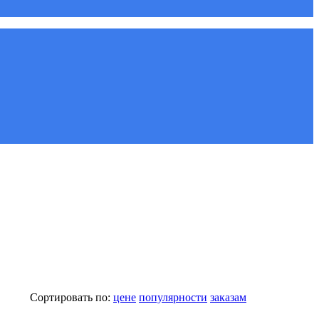
Сортировать по:
цене
популярности
заказам