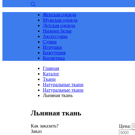
Женская одежда
Мужская одежда
Детская одежда
Нижнее белье
Аксессуары
Сумки
Игрушки
Бижутерия
Косметика
Главная
Каталог
Ткани
Натуральные ткани
Натуральные ткани
Льняная ткань
Льняная ткань
Как заказать?
Цена:
Заказ