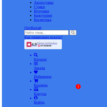
Аксессуары
Сумки
Игрушки
Бижутерия
Косметика
ОптКитай
Как правильно искать?
Рейтинг ОптКитай на
4.9
Каталог
Заказы
Избранное
Корзина
!
Бонусы
Войти