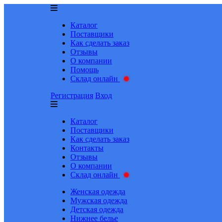
Каталог
Поставщики
Как сделать заказ
Отзывы
О компании
Помощь
Склад онлайн
Регистрация
Вход
Каталог
Поставщики
Как сделать заказ
Контакты
Отзывы
О компании
Склад онлайн
Женская одежда
Мужская одежда
Детская одежда
Нижнее белье