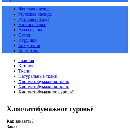
Женская одежда
Мужская одежда
Детская одежда
Нижнее белье
Аксессуары
Сумки
Игрушки
Бижутерия
Косметика
Главная
Каталог
Ткани
Натуральные ткани
Хлопчатобумажная ткань
Хлопчатобумажная ткань
Хлопчатобумажное суровьё
Хлопчатобумажное суровьё
Как заказать?
Заказ