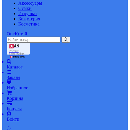
Аксессуары
Сумки
Игрушки
Бижутерия
Косметика
ОптКитай
4.9
Рейтинг
ОптКитай на
Каталог
Заказы
Избранное
Корзина
Бонусы
Войти