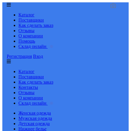
Каталог
Поставщики
Как сделать заказ
Отзывы
О компании
Помощь
Склад онлайн
Регистрация
Вход
Каталог
Поставщики
Как сделать заказ
Контакты
Отзывы
О компании
Склад онлайн
Женская одежда
Мужская одежда
Детская одежда
Нижнее белье