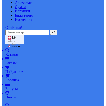
Аксессуары
Сумки
Игрушки
Бижутерия
Косметика
ОптКитай
4.9
Рейтинг
ОптКитай на
Каталог
Заказы
Избранное
Корзина
Бонусы
Войти