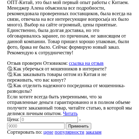
ОПТ-Китай, это был мой первый опыт работы с Китаем.
Менеджер Алена объяснила все подробности,
рекомендовала проверенных поставщиков, была всегда на
связи, отвечала на все интересующие вопросы(а их было
много). Выбор на сайте огромный, цены приятные.
Единственно, была долгая доставка, но это
обговаривалось заранее, по причинам, не зависящим от
данной компании. Товар пришел хорошо упакован, были
фото, брака не было. Сейчас формирую новый заказ.
Рекомендую к сотрудничеству!
Отзыв проверен Отзовиком:
ссылка на отзыв
🤔 Как уберечься от мошенников в интернете?
🤔 Как заказывать товары оптом из Китая и не
переживать, что вас кинут?
🤔 Как отделить надежного посредника от мошенника-
разводилы?
Если хотите всегда быть уверенными, что за
отправленные деньги гарантированно и в полном объеме
получите заказанный товар, читайте статью, в которой мы
делимся личным опытом.
Читать
Цена:
-
Применить
Сортировать по:
цене
популярности
заказам