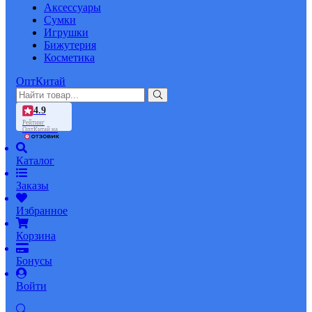
Аксессуары
Сумки
Игрушки
Бижутерия
Косметика
ОптКитай
4.9
Рейтинг
ОптКитай на
Каталог
Заказы
Избранное
Корзина
Бонусы
Войти