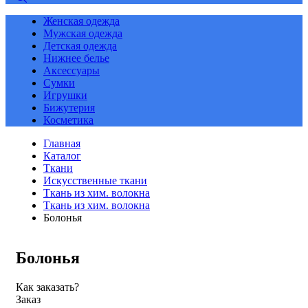
Женская одежда
Мужская одежда
Детская одежда
Нижнее белье
Аксессуары
Сумки
Игрушки
Бижутерия
Косметика
Главная
Каталог
Ткани
Искусственные ткани
Ткань из хим. волокна
Ткань из хим. волокна
Болонья
Болонья
Как заказать?
Заказ