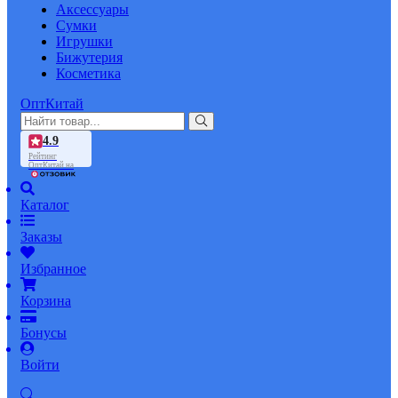
Аксессуары
Сумки
Игрушки
Бижутерия
Косметика
ОптКитай
4.9
Рейтинг
ОптКитай на
Каталог
Заказы
Избранное
Корзина
Бонусы
Войти