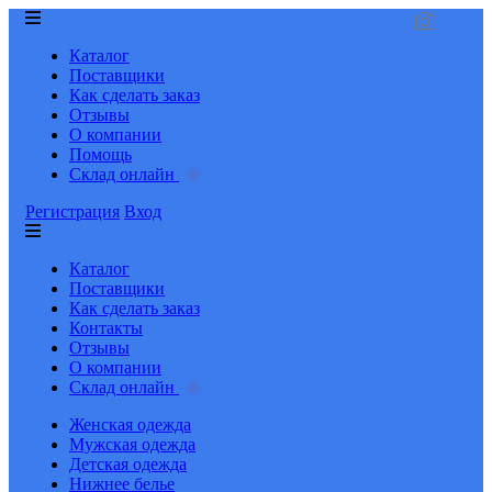
Каталог
Поставщики
Как сделать заказ
Отзывы
О компании
Помощь
Склад онлайн
Регистрация
Вход
Каталог
Поставщики
Как сделать заказ
Контакты
Отзывы
О компании
Склад онлайн
Женская одежда
Мужская одежда
Детская одежда
Нижнее белье