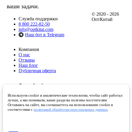
ваши задачи.
© 2020 - 2026
Служба поддержки
ОптКитай
8 800 222-82-50
info@optkitai.com
Наш бот в Telegram
Компания
О нас
Отзывы
Наш блог
Публичная оферта
Личный кабинет
Мои заказы
Используем cookie и аналитические технологии, чтобы сайт работал
Избранное
лучше, а мы понимали, какие разделы полезны посетителям.
Корзина
Оставаясь на сайте, вы соглашаетесь на использование cookie в
Проверенные поставщики
соответствии с
политикой обработки персональных данных
.
Помощь
Как сделать заказ
Написать директору