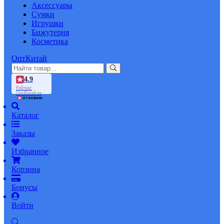
Аксессуары
Сумки
Игрушки
Бижутерия
Косметика
ОптКитай
4.9
Рейтинг
ОптКитай на
Каталог
Заказы
Избранное
Корзина
Бонусы
Войти