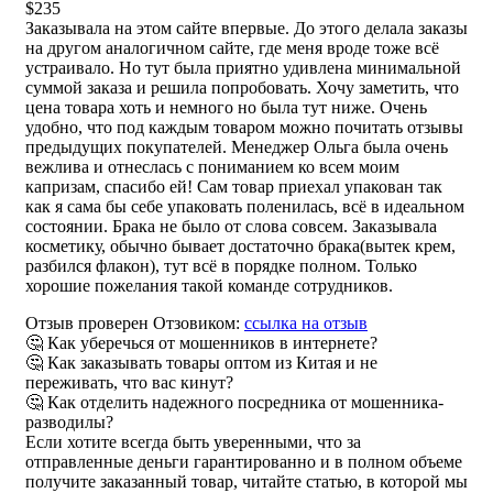
$235
Заказывала на этом сайте впервые. До этого делала заказы
на другом аналогичном сайте, где меня вроде тоже всё
устраивало. Но тут была приятно удивлена минимальной
суммой заказа и решила попробовать. Хочу заметить, что
цена товара хоть и немного но была тут ниже. Очень
удобно, что под каждым товаром можно почитать отзывы
предыдущих покупателей. Менеджер Ольга была очень
вежлива и отнеслась с пониманием ко всем моим
капризам, спасибо ей! Сам товар приехал упакован так
как я сама бы себе упаковать поленилась, всё в идеальном
состоянии. Брака не было от слова совсем. Заказывала
косметику, обычно бывает достаточно брака(вытек крем,
разбился флакон), тут всё в порядке полном. Только
хорошие пожелания такой команде сотрудников.
Отзыв проверен Отзовиком:
ссылка на отзыв
🤔 Как уберечься от мошенников в интернете?
🤔 Как заказывать товары оптом из Китая и не
переживать, что вас кинут?
🤔 Как отделить надежного посредника от мошенника-
разводилы?
Если хотите всегда быть уверенными, что за
отправленные деньги гарантированно и в полном объеме
получите заказанный товар, читайте статью, в которой мы