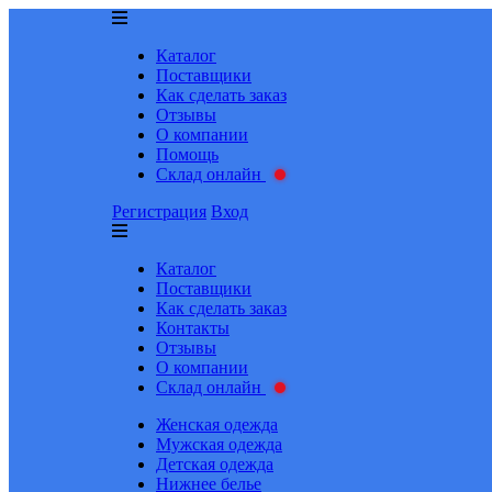
Каталог
Поставщики
Как сделать заказ
Отзывы
О компании
Помощь
Склад онлайн
Регистрация
Вход
Каталог
Поставщики
Как сделать заказ
Контакты
Отзывы
О компании
Склад онлайн
Женская одежда
Мужская одежда
Детская одежда
Нижнее белье