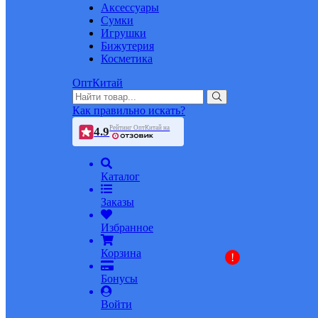
Аксессуары
Сумки
Игрушки
Бижутерия
Косметика
ОптКитай
Как правильно искать?
Рейтинг ОптКитай на
4.9
Каталог
Заказы
Избранное
Корзина
!
Бонусы
Войти