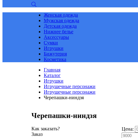
Женская одежда
Мужская одежда
Детская одежда
Нижнее белье
Аксессуары
Сумки
Игрушки
Бижутерия
Косметика
Главная
Каталог
Игрушки
Игрушечные персонажи
Игрушечные персонажи
Черепашки-ниндзя
Черепашки-ниндзя
Как заказать?
Цена:
Заказ