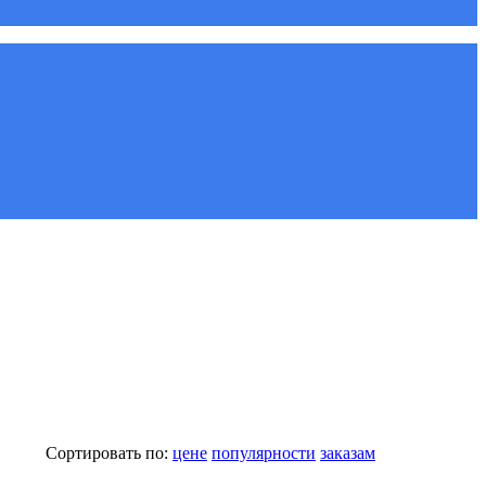
Сортировать по:
цене
популярности
заказам