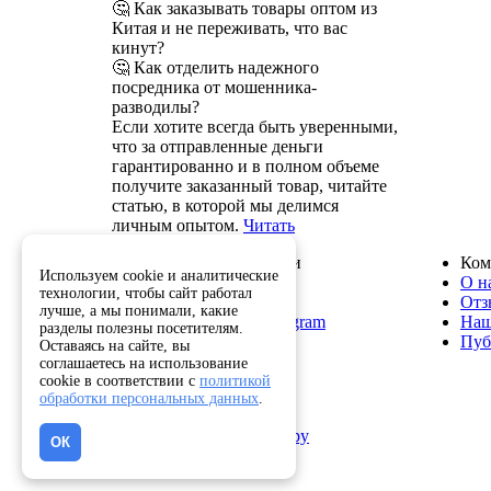
🤔 Как заказывать товары оптом из
Китая и не переживать, что вас
кинут?
🤔 Как отделить надежного
посредника от мошенника-
разводилы?
Если хотите всегда быть уверенными,
что за отправленные деньги
гарантированно и в полном объеме
получите заказанный товар, читайте
статью, в которой мы делимся
личным опытом.
Читать
Служба поддержки
Ком
Используем cookie и аналитические
8 800 222-82-50
О н
технологии, чтобы сайт работал
info@optkitai.com
Отз
лучше, а мы понимали, какие
Наш бот в Telegram
Наш
разделы полезны посетителям.
Пуб
Оставаясь на сайте, вы
соглашаетесь на использование
cookie в соответствии с
политикой
Помощь
обработки персональных данных
.
Как сделать заказ
Написать директору
ОК