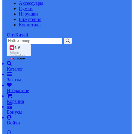
Аксессуары
Сумки
Игрушки
Бижутерия
Косметика
ОптКитай
4.9
Рейтинг
ОптКитай на
Каталог
Заказы
Избранное
Корзина
Бонусы
Войти