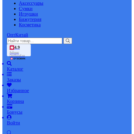
Аксессуары
Сумки
Игрушки
Бижутерия
Косметика
ОптКитай
4.9
Рейтинг
ОптКитай на
Каталог
Заказы
Избранное
Корзина
Бонусы
Войти