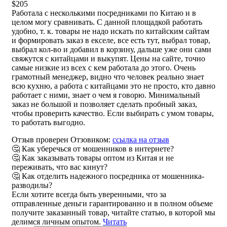
$205
Работала с несколькими посредниками по Китаю и в
целом могу сравнивать. С данной площадкой работать
удобно, т. к. товары не надо искать по китайским сайтам
и формировать заказ в екселе, все есть тут, выбрал товар,
выбрал кол-во и добавил в корзину, дальше уже они сами
свяжутся с китайцами и выкупят. Цены на сайте, точно
самые низкие из всех с кем работала до этого. Очень
грамотный менеджер, видно что человек реально знает
всю кухню, а работа с китайцами это не просто, кто давно
работает с ними, знает о чем я говорю. Минимальный
заказ не большой и позволяет сделать пробный заказ,
чтобы проверить качество. Если выбирать с умом товары,
то работать выгодно.
Отзыв проверен Отзовиком:
ссылка на отзыв
🤔 Как уберечься от мошенников в интернете?
🤔 Как заказывать товары оптом из Китая и не
переживать, что вас кинут?
🤔 Как отделить надежного посредника от мошенника-
разводилы?
Если хотите всегда быть уверенными, что за
отправленные деньги гарантированно и в полном объеме
получите заказанный товар, читайте статью, в которой мы
делимся личным опытом.
Читать