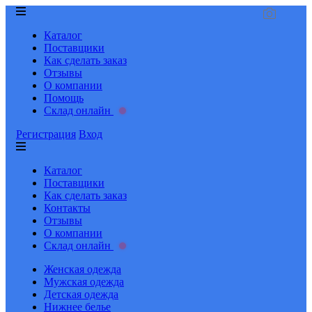
Каталог
Поставщики
Как сделать заказ
Отзывы
О компании
Помощь
Склад онлайн
Регистрация
Вход
Каталог
Поставщики
Как сделать заказ
Контакты
Отзывы
О компании
Склад онлайн
Женская одежда
Мужская одежда
Детская одежда
Нижнее белье