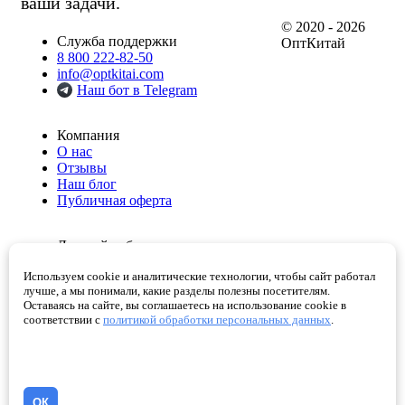
ваши задачи.
© 2020 - 2026
Служба поддержки
ОптКитай
8 800 222-82-50
info@optkitai.com
Наш бот в Telegram
Компания
О нас
Отзывы
Наш блог
Публичная оферта
Личный кабинет
Мои заказы
Используем cookie и аналитические технологии, чтобы сайт работал
Избранное
лучше, а мы понимали, какие разделы полезны посетителям.
Корзина
Оставаясь на сайте, вы соглашаетесь на использование cookie в
Проверенные поставщики
соответствии с
политикой обработки персональных данных
.
Помощь
Как сделать заказ
Написать директору
ОК