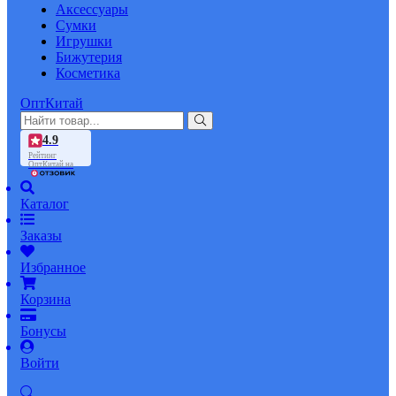
Аксессуары
Сумки
Игрушки
Бижутерия
Косметика
ОптКитай
4.9
Рейтинг
ОптКитай на
Каталог
Заказы
Избранное
Корзина
Бонусы
Войти