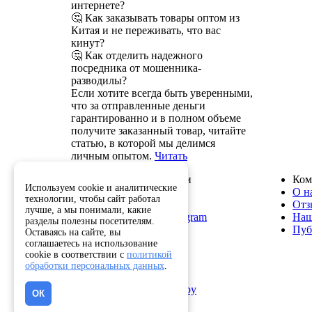
интернете?
🤔 Как заказывать товары оптом из
Китая и не переживать, что вас
кинут?
🤔 Как отделить надежного
посредника от мошенника-
разводилы?
Если хотите всегда быть уверенными,
что за отправленные деньги
гарантированно и в полном объеме
получите заказанный товар, читайте
статью, в которой мы делимся
личным опытом.
Читать
Служба поддержки
Ком
Используем cookie и аналитические
8 800 222-82-50
О н
технологии, чтобы сайт работал
info@optkitai.com
Отз
лучше, а мы понимали, какие
Наш бот в Telegram
Наш
разделы полезны посетителям.
Пуб
Оставаясь на сайте, вы
соглашаетесь на использование
cookie в соответствии с
политикой
Помощь
обработки персональных данных
.
Как сделать заказ
Написать директору
ОК