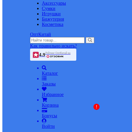
Аксессуары
Сумки
Игрушки
Бижутерия
Косметика
ОптКитай
Как правильно искать?
Рейтинг ОптКитай на
4.9
Каталог
Заказы
Избранное
Корзина
!
Бонусы
Войти