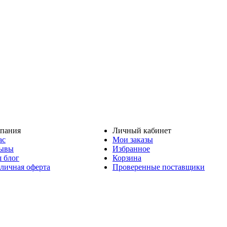
пания
Личный кабинет
ас
Мои заказы
ывы
Избранное
 блог
Корзина
личная оферта
Проверенные поставщики