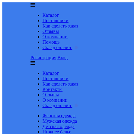
Каталог
Поставщики
Как сделать заказ
Отзывы
О компании
Помощь
Склад онлайн
Регистрация
Вход
Каталог
Поставщики
Как сделать заказ
Контакты
Отзывы
О компании
Склад онлайн
Женская одежда
Мужская одежда
Детская одежда
Нижнее белье