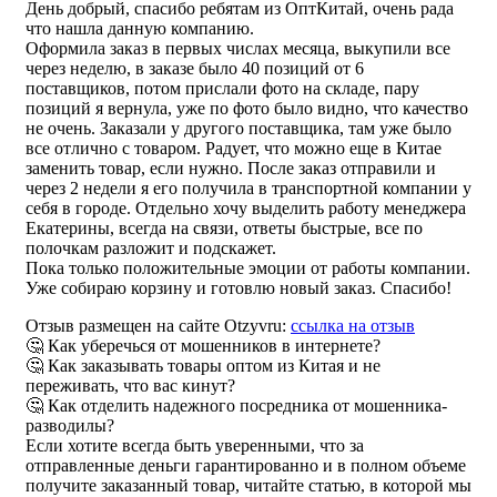
День добрый, спасибо ребятам из ОптКитай, очень рада
что нашла данную компанию.
Оформила заказ в первых числах месяца, выкупили все
через неделю, в заказе было 40 позиций от 6
поставщиков, потом прислали фото на складе, пару
позиций я вернула, уже по фото было видно, что качество
не очень. Заказали у другого поставщика, там уже было
все отлично с товаром. Радует, что можно еще в Китае
заменить товар, если нужно. После заказ отправили и
через 2 недели я его получила в транспортной компании у
себя в городе. Отдельно хочу выделить работу менеджера
Екатерины, всегда на связи, ответы быстрые, все по
полочкам разложит и подскажет.
Пока только положительные эмоции от работы компании.
Уже собираю корзину и готовлю новый заказ. Спасибо!
Отзыв размещен на сайте Otzyvru:
ссылка на отзыв
🤔 Как уберечься от мошенников в интернете?
🤔 Как заказывать товары оптом из Китая и не
переживать, что вас кинут?
🤔 Как отделить надежного посредника от мошенника-
разводилы?
Если хотите всегда быть уверенными, что за
отправленные деньги гарантированно и в полном объеме
получите заказанный товар, читайте статью, в которой мы