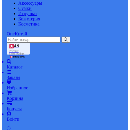
Аксессуары
Сумки
Игрушки
Бижутерия
Косметика
ОптКитай
4.9
Рейтинг
ОптКитай на
Каталог
Заказы
Избранное
Корзина
Бонусы
Войти