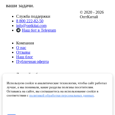
ваши задачи.
© 2020 - 2026
Служба поддержки
ОптКитай
8 800 222-82-50
info@optkitai.com
Наш бот в Telegram
Компания
О нас
Отзывы
Наш блог
Публичная оферта
Личный кабинет
Мои заказы
Используем cookie и аналитические технологии, чтобы сайт работал
Избранное
лучше, а мы понимали, какие разделы полезны посетителям.
Корзина
Оставаясь на сайте, вы соглашаетесь на использование cookie в
Проверенные поставщики
соответствии с
политикой обработки персональных данных
.
Помощь
Как сделать заказ
Написать директору