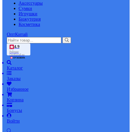
Аксессуары
Сумки
Игрушки
Бижутерия
Косметика
ОптКитай
4.9
Рейтинг
ОптКитай на
Каталог
Заказы
Избранное
Корзина
Бонусы
Войти