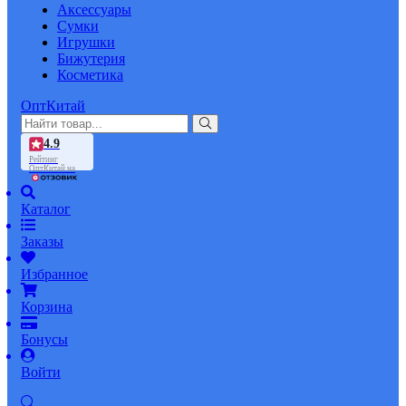
Аксессуары
Сумки
Игрушки
Бижутерия
Косметика
ОптКитай
4.9
Рейтинг
ОптКитай на
Каталог
Заказы
Избранное
Корзина
Бонусы
Войти