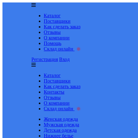
Каталог
Поставщики
Как сделать заказ
Отзывы
О компании
Помощь
Склад онлайн
Регистрация
Вход
Каталог
Поставщики
Как сделать заказ
Контакты
Отзывы
О компании
Склад онлайн
Женская одежда
Мужская одежда
Детская одежда
Нижнее белье