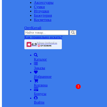
Аксессуары
Сумки
Игрушки
Бижутерия
Косметика
ОптКитай
Как правильно искать?
Рейтинг ОптКитай на
4.9
Каталог
Заказы
Избранное
Корзина
!
Бонусы
Войти