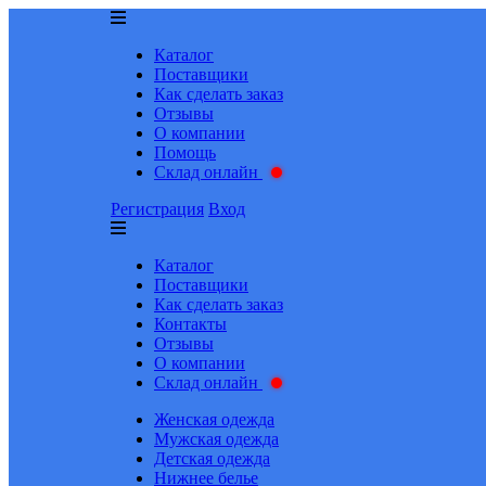
Каталог
Поставщики
Как сделать заказ
Отзывы
О компании
Помощь
Склад онлайн
Регистрация
Вход
Каталог
Поставщики
Как сделать заказ
Контакты
Отзывы
О компании
Склад онлайн
Женская одежда
Мужская одежда
Детская одежда
Нижнее белье