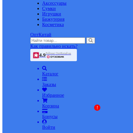
Аксессуары
Сумки
Игрушки
Бижутерия
Косметика
ОптКитай
Как правильно искать?
Рейтинг ОптКитай на
4.9
Каталог
Заказы
Избранное
Корзина
!
Бонусы
Войти