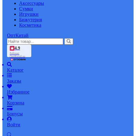
Аксессуары
Сумки
Игрушки
Бижутерия
Косметика
ОптКитай
4.9
Рейтинг
ОптКитай на
Каталог
Заказы
Избранное
Корзина
Бонусы
Войти