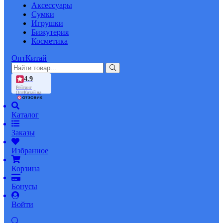
Аксессуары
Сумки
Игрушки
Бижутерия
Косметика
ОптКитай
4.9
Рейтинг
ОптКитай на
Каталог
Заказы
Избранное
Корзина
Бонусы
Войти